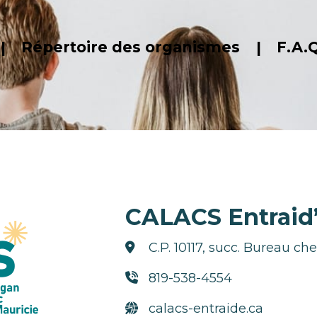
Répertoire des organismes
F.A.Q
CALACS Entraid
C.P. 10117, succ. Bureau c
819-538-4554
calacs-entraide.ca