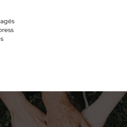
rtagés
press
es